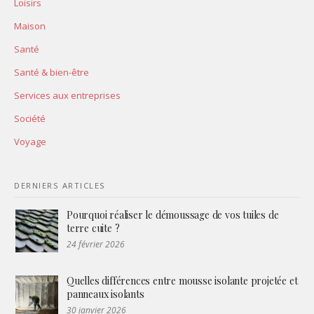
Loisirs
Maison
Santé
Santé & bien-être
Services aux entreprises
Société
Voyage
DERNIERS ARTICLES
Pourquoi réaliser le démoussage de vos tuiles de
terre cuite ?
24 février 2026
Quelles différences entre mousse isolante projetée et
panneaux isolants
30 janvier 2026