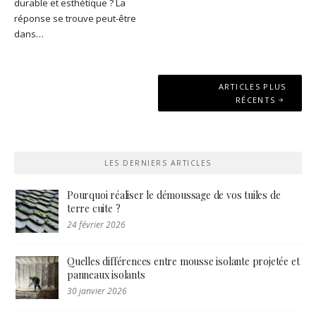
durable et esthétique ? La
réponse se trouve peut-être
dans…
Navigation
ARTICLES PLUS
des
RÉCENTS
articles
LES DERNIERS ARTICLES
Pourquoi réaliser le démoussage de vos tuiles de
terre cuite ?
24 février 2026
Quelles différences entre mousse isolante projetée et
panneaux isolants
30 janvier 2026